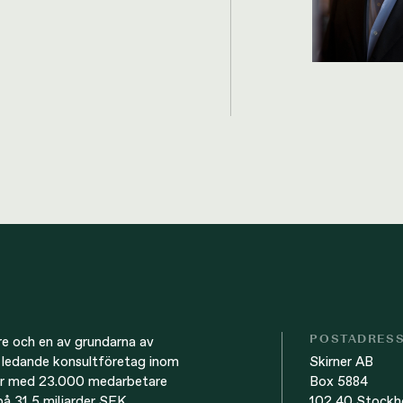
POSTADRES
re och en av grundarna av
Skirner AB
ledande konsultföretag inom
Box 5884
tur med 23.000 medarbetare
102 40 Stockh
å 31,5 miljarder SEK.