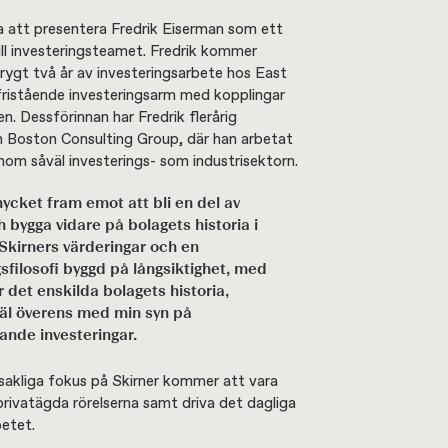
da att presentera Fredrik Eiserman som ett
till investeringsteamet. Fredrik kommer
rygt två år av investeringsarbete hos East
n fristående investeringsarm med kopplingar
ren. Dessförinnan har Fredrik flerårig
n Boston Consulting Group, där han arbetat
om såväl investerings- som industrisektorn.
mycket fram emot att bli en del av
h bygga vidare på bolagets historia i
 Skirners värderingar och en
gsfilosofi byggd på långsiktighet, med
r det enskilda bolagets historia,
äl överens med min syn på
nde investeringar.
sakliga fokus på Skirner kommer att vara
privatägda rörelserna samt driva det dagliga
betet.