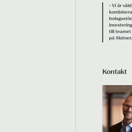
- Vi är vä
kombinerad
bolagsstöd
investerin
till teame
på Skirner
Kontakt