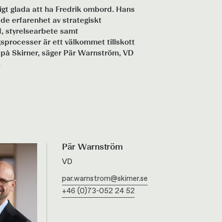
ldigt glada att ha Fredrik ombord. Hans
e erfarenhet av strategiskt
, styrelsearbete samt
gsprocesser är ett välkommet tillskott
t på Skirner, säger Pär Warnström, VD
.
Pär Warnström
VD
par.warnstrom@skirner.se
+46 (0)73-052 24 52