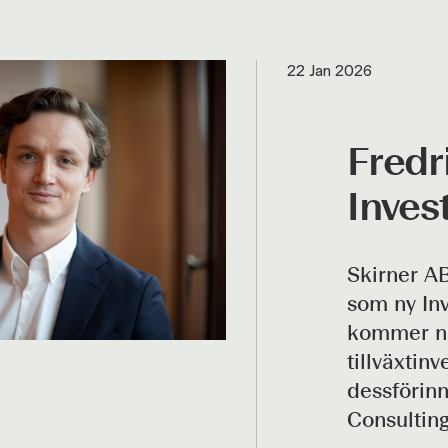
22 Jan 2026
Fredr
Inves
Skirner A
som ny Inv
kommer nä
tillväxtin
dessförin
Consultin