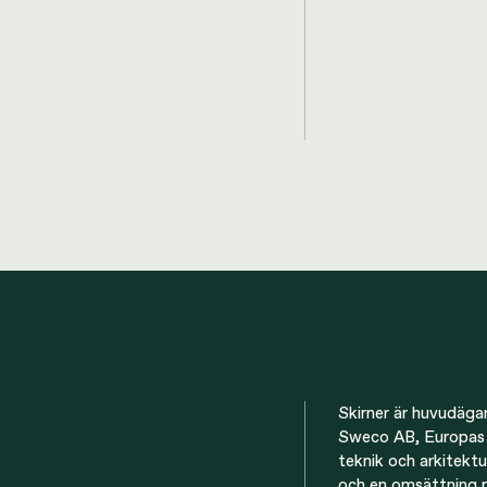
Skirner är huvudäga
Sweco AB, Europas 
teknik och arkitek
och en omsättning p