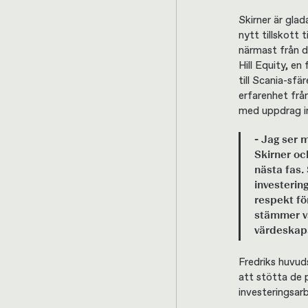
Skirner är gla
nytt tillskott 
närmast från d
Hill Equity, e
till Scania-sfä
erfarenhet frå
med uppdrag in
- Jag ser 
Skirner oc
nästa fas.
investerin
respekt fö
stämmer v
värdeskapa
Fredriks huvud
att stötta de 
investeringsar