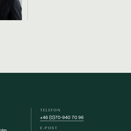
S
TELEFON
+46 (0)70-940 70 96
E-POST
olm