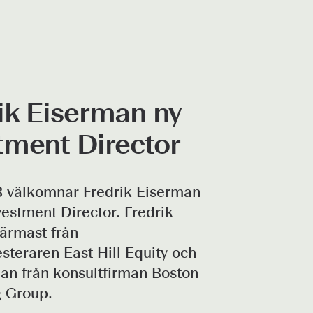
ik Eiserman ny
tment Director
B välkomnar Fredrik Eiserman
estment Director. Fredrik
rmast från
vesteraren East Hill Equity och
nan från konsultfirman Boston
g Group.